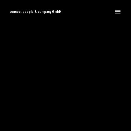
Zum
Inhalt
connect people & company GmbH
Startseite
springen