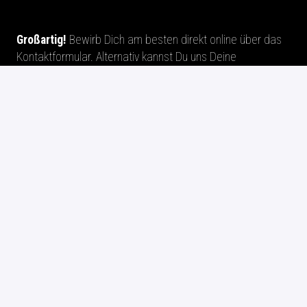
Großartig!
Bewirb Dich am besten direkt online über das
Kontaktformular. Alternativ kannst Du uns Deine
Bewerbung per Mail an
bewerbung@cn-people.de
senden. Wir übernehmen im Auftrag unseres Kunden die
Vorauswahl bei dieser Position.
Wir freuen uns auf Dich!
Bewerben
oder