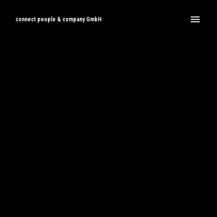
Zum
Inhalt
connect people & company GmbH
Startseite
springen