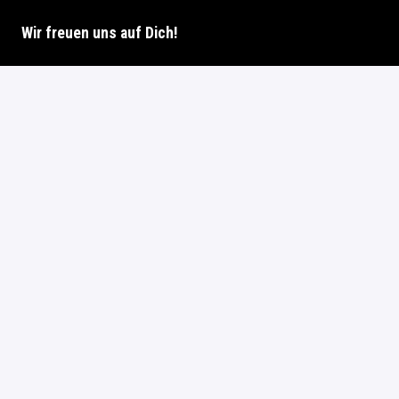
Wir freuen uns auf Dich!
Bewerben
oder
Über Indeed bewerben
Bewerben mit XING