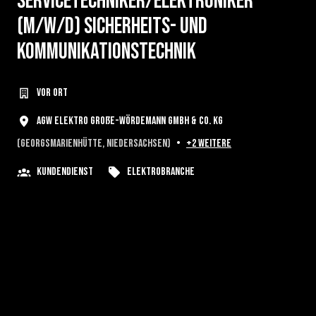
Servicetechniker/Elektroniker
(m/w/d) Sicherheits- und
Kommunikationstechnik
vor Ort
AGW Elektro Große-Wördemann GmbH & Co. KG
(
Georgsmarienhütte
,
Niedersachsen
)
•
+2 weitere
Kundendienst
Elektrobranche