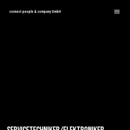
Zum
Inhalt
connect people & company GmbH
Startseite
springen